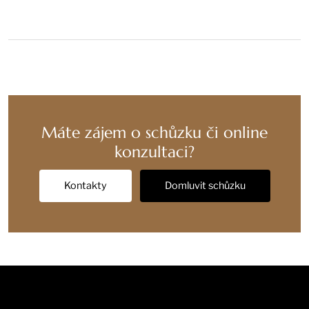
Máte zájem o schůzku či online
konzultaci?
Kontakty
Domluvit schůzku