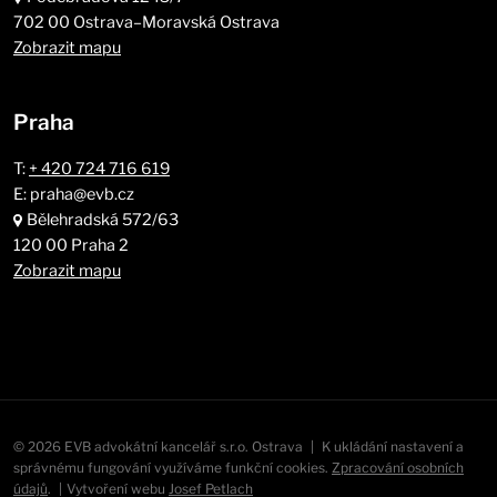
702 00 Ostrava–Moravská Ostrava
Zobrazit mapu
Praha
T:
+ 420 724 716 619
E: praha@evb.cz
Bělehradská 572/63
120 00 Praha 2
Zobrazit mapu
© 2026 EVB advokátní kancelář s.r.o. Ostrava
|
K ukládání nastavení a
správnému fungování využíváme funkční cookies.
Zpracování osobních
údajů
.
|
Vytvoření webu
Josef Petlach