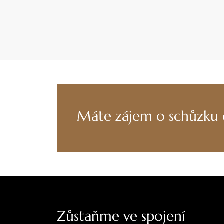
Máte zájem o schůzku č
Zůstaňme ve spojení