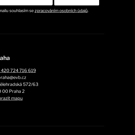
mailu souhlasím se
zpracováním osobních údajů
.
aha
 420 724 716 619
praha@evb.cz
ělehradská 572/63
0 00 Praha 2
brazit mapu