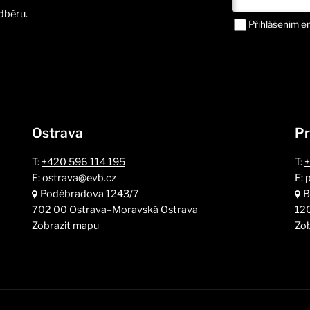
dběru.
Přihlášením e
Ostrava
Pr
T:
+420 596 114 195
T:
+
E: ostrava@evb.cz
E: 
Poděbradova 1243/7
B
702 00 Ostrava–Moravská Ostrava
12
Zobrazit mapu
Zo