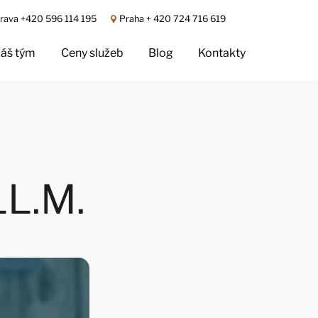
rava +420 596 114 195
Praha + 420 724 716 619
áš tým
Ceny služeb
Blog
Kontakty
LL.M.