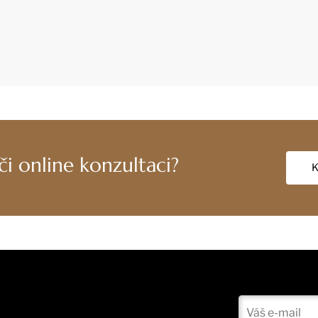
i online konzultaci?
K